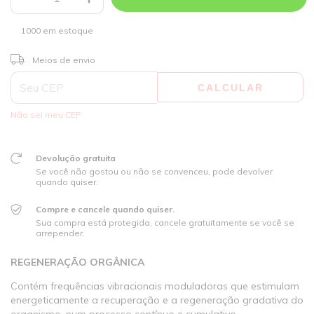
1000
em estoque
ALTERAR CEP
Entregas para o CEP:
Meios de envio
CALCULAR
Não sei meu CEP
Devolução gratuita
Se você não gostou ou não se convenceu, pode devolver
quando quiser.
Compre e cancele quando quiser.
Sua compra está protegida, cancele gratuitamente se você se
arrepender.
REGENERAÇÃO ORGÂNICA
Contém frequências vibracionais moduladoras que estimulam
energeticamente a recuperação e a regeneração gradativa do