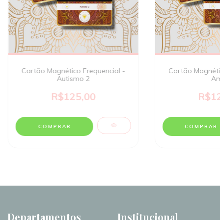
Cartão Magnético Frequencial -
Cartão Magnétic
Autismo 2
Am
R$125,00
R$12
Departamentos
Institucional