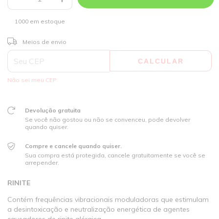
1000
em estoque
ALTERAR CEP
Entregas para o CEP:
Meios de envio
CALCULAR
Não sei meu CEP
Devolução gratuita
Se você não gostou ou não se convenceu, pode devolver
quando quiser.
Compre e cancele quando quiser.
Sua compra está protegida, cancele gratuitamente se você se
arrepender.
RINITE
Contém frequências vibracionais moduladoras que estimulam
a desintoxicação e neutralização energética de agentes