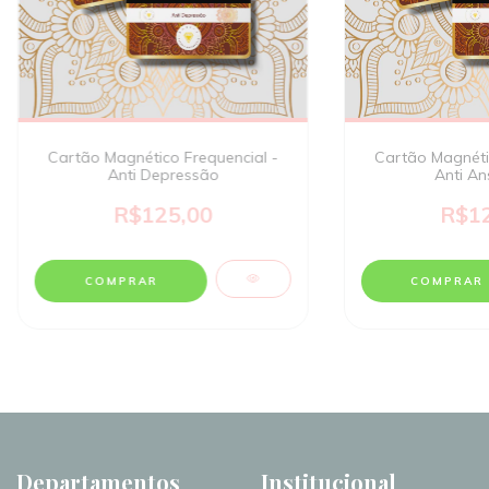
Cartão Magnético Frequencial -
Cartão Magnétic
Anti Depressão
Anti An
R$125,00
R$12
Departamentos
Institucional