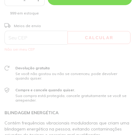
999
em estoque
ALTERAR CEP
Entregas para o CEP:
Meios de envio
CALCULAR
Não sei meu CEP
Devolução gratuita
Se você não gostou ou não se convenceu, pode devolver
quando quiser.
Compre e cancele quando quiser.
Sua compra está protegida, cancele gratuitamente se você se
arrepender.
BLINDAGEM ENERGÉTICA
Contém frequências vibracionais moduladoras que criam uma
blindagem energética na pessoa, evitando contaminações