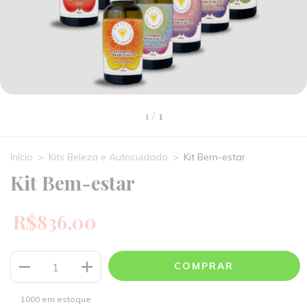
1
/
1
Início
>
Kits Beleza e Autocuidado
>
Kit Bem-estar
Kit Bem-estar
R$836,00
1000
em estoque