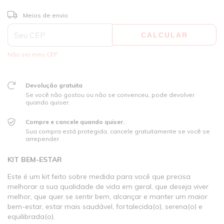
ALTERAR CEP
Entregas para o CEP:
Meios de envio
CALCULAR
Não sei meu CEP
Devolução gratuita
Se você não gostou ou não se convenceu, pode devolver
quando quiser.
Compre e cancele quando quiser.
Sua compra está protegida, cancele gratuitamente se você se
arrepender.
KIT BEM-ESTAR
Este é um kit feito sobre medida para você que precisa
melhorar a sua qualidade de vida em geral, que deseja viver
melhor, que quer se sentir bem, alcançar e manter um maior
bem-estar, estar mais saudável, fortalecida(o), serena(o) e
equilibrada(o).