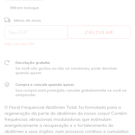
999
em estoque
ALTERAR CEP
Entregas para o CEP:
Meios de envio
CALCULAR
Não sei meu CEP
Devolução gratuita
Se você não gostou ou não se convenceu, pode devolver
quando quiser.
Compre e cancele quando quiser.
Sua compra está protegida, cancele gratuitamente se você se
arrepender.
O Floral Frequencial Abdômen Total, foi formulado para a
regeneração da parte do abdômen do nosso corpo! Contém
frequências vibracionais moduladoras que estimulam
energeticamente a recuperação e o fortalecimento do
abdômen e seus órgãos, num processo contínuo e cumulativo