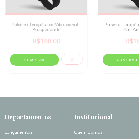
Pulseira Terapêutica Vibracional -
Pulseira Terapêut
Prosperidade
Anti An
R$198,00
R$19
Departamentos
Institucional
Lançamentos
Quem Somos